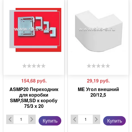
154,68
руб.
29,19
руб.
ASMP20 Переходник
ME Угол внешний
для коробки
20/12,5
SMP,SM,SD к коробу
75/3 х 20
Купить
Купить